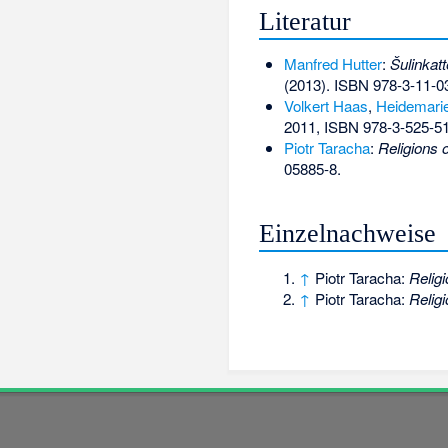
Literatur
Manfred Hutter
:
Šulinkatt
(2013).
ISBN 978-3-11-0
Volkert Haas
,
Heidemari
2011,
ISBN 978-3-525-5
Piotr Taracha
:
Religions 
05885-8
.
Einzelnachweise
↑
Piotr Taracha:
Relig
↑
Piotr Taracha:
Relig