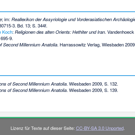
e
; im:
Reallexikon der Assyriologie und Vorderasiatischen Archäologi
30715-3
. Bd. 13; S. 344f.
e Koch
:
Religionen des alten Orients: Hethiter und Iran
. Vandenhoeck 
1695-9
.
of Second Millennium Anatolia
. Harrassowitz Verlag, Wiesbaden 2009
ions of Second Millennium Anatolia
. Wiesbaden 2009, S. 132.
ions of Second Millennium Anatolia
. Wiesbaden 2009, S. 139.
Lizenz für Texte auf dieser Seite:
CC-BY-SA 3.0 Unported
.