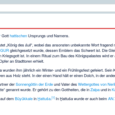
r
Gott
hattischen
Ursprungs und Namens.
et „König des
šuli
“, wobei das ansonsten unbekannte Wort fragend m
.GUR
gleichgesetzt wurde, dessen Emblem das Schwert ist. Die Gle
in Kriegsgott ist. In einem Ritual zum Bau des Königspalastes wird er
pfer an Stadttoren erhielt.
 wurden ihm jährlich ein Winter- und ein Frühlingsfest gefeiert. Sein 
wen aus Holz steht. In der einen Hand hält er einen Dolch, in der an
artner der
Sonnengöttin der Erde
und Vater des
Wettergottes von Neri
atte“ genannt wurde. Er gehört zu den Gottheiten, die in
Zalpa
und in
K
[1]
z auf dem
Büyükkale
in
Ḫattuša
.
In Ḫattuša wurde er auch beim
AN.