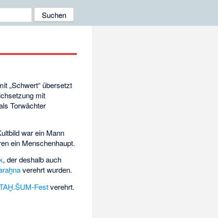
it „Schwert“ übersetzt
ichsetzung mit
 als Torwächter
Kultbild war ein Mann
deren ein Menschenhaupt.
k
, der deshalb auch
araḫna
verehrt wurden.
TAḪ.ŠUM-Fest
verehrt.