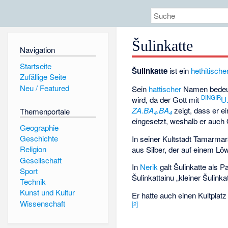
Šulinkatte
Navigation
Startseite
Šulinkatte
ist ein
hethitische
Zufällige Seite
Neu / Featured
Sein
hattischer
Namen bedeut
DINGIR
wird, da der Gott mit
U
ZA.BA
.BA
zeigt, dass er e
Themenportale
4
4
eingesetzt, weshalb er auch O
Geographie
Geschichte
In seiner Kultstadt Tamarmara
Religion
aus Silber, der auf einem Lö
Gesellschaft
In
Nerik
galt Šulinkatte als P
Sport
Šulinkattainu „kleiner Šulink
Technik
Kunst und Kultur
Er hatte auch einen Kultplat
Wissenschaft
[2]