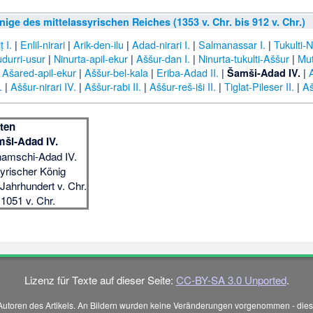
nige des mittelassyrischen Reiches (1353 v. Chr. bis 912 v. Chr.)
 I.
|
Enlil-nirari
|
Arik-den-ilu
|
Adad-nirari I.
|
Salmanassar I.
|
Tukulti-N
udurri-usur
|
Ninurta-apil-ekur
|
Aššur-dan I.
|
Ninurta-tukulti-Aššur
|
Mut
|
Ašared-apil-ekur
|
Aššur-bel-kala
|
Eriba-Adad II.
|
|
A
Šamši-Adad IV.
.
|
Aššur-nirari IV.
|
Aššur-rabi II.
|
Aššur-reš-iši II.
|
Tiglat-Pileser II.
|
Aš
ten
ši-Adad IV.
amschi-Adad IV.
yrischer König
 Jahrhundert v. Chr.
1051 v. Chr.
Lizenz für Texte auf dieser Seite:
CC-BY-SA 3.0 Unported
.
Autoren des Artikels. An Bildern wurden keine Veränderungen vorgenommen - diese