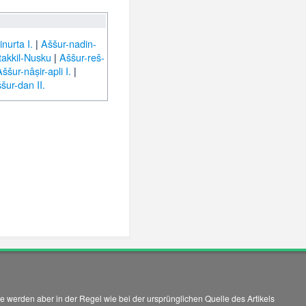
inurta I.
|
Aššur-nadin-
akkil-Nusku
|
Aššur-reš-
ššur-nâṣir-apli I.
|
šur-dan II.
 werden aber in der Regel wie bei der ursprünglichen Quelle des Artikels