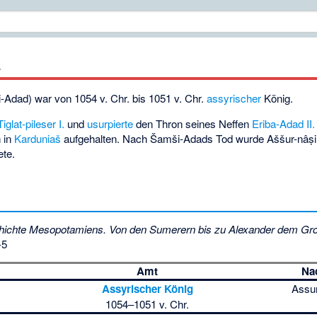
.
Adad) war von 1054 v. Chr. bis 1051 v. Chr.
assyrischer
König.
Tiglat-pileser I.
und
usurpierte
den Thron seines Neffen
Eriba-Adad II.
h in
Karduniaš
aufgehalten. Nach Šamši-Adads Tod wurde Aššur-nâṣir-ap
ete.
ichte Mesopotamiens. Von den Sumerern bis zu Alexander dem Gr
-5
Amt
Na
Assyrischer König
Assur
1054–1051 v. Chr.