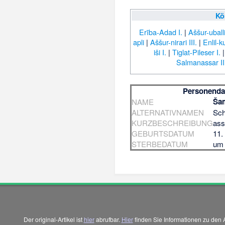
Kö
Erība-Adad I.
|
Aššur-uballiṭ
apli
|
Aššur-nirari III.
|
Enlil-k
iši I.
|
Tiglat-Pileser I.
Salmanassar II
Personenda
Šam
NAME
ALTERNATIVNAMEN
Sch
KURZBESCHREIBUNG
ass
GEBURTSDATUM
11.
STERBEDATUM
um 
Der original-Artikel ist
hier
abrufbar.
Hier
finden Sie Informationen zu den 