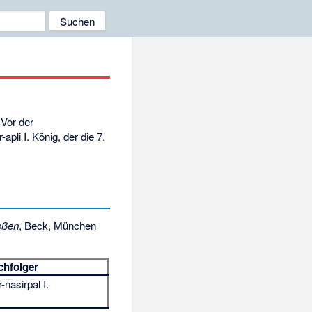
Vor der
li I. König, der die 7.
oßen
, Beck, München
chfolger
-nasirpal I.