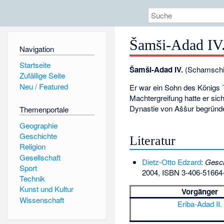
Šamši-Adad IV
Navigation
Startseite
Šamši-Adad IV.
(Schamschi-
Zufällige Seite
Neu / Featured
Er war ein Sohn des Königs
Machtergreifung hatte er sic
Dynastie von Aššur begründ
Themenportale
Geographie
Geschichte
Literatur
Religion
Gesellschaft
Dietz-Otto Edzard
:
Gesch
Sport
2004,
ISBN 3-406-51664
Technik
Kunst und Kultur
Vorgänger
Wissenschaft
Eriba-Adad II.