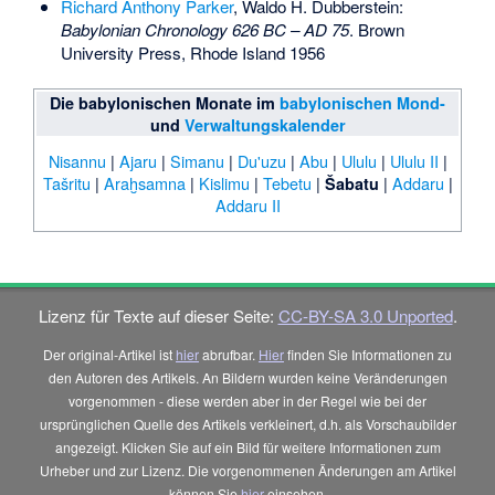
Richard Anthony Parker
, Waldo H. Dubberstein:
Babylonian Chronology 626 BC – AD 75
. Brown
University Press, Rhode Island 1956
Die babylonischen Monate im
babylonischen Mond-
und
Verwaltungskalender
Nisannu
|
Ajaru
|
Simanu
|
Du'uzu
|
Abu
|
Ululu
|
Ululu II
|
Tašritu
|
Araḫsamna
|
Kislimu
|
Tebetu
|
|
Addaru
|
Šabatu
Addaru II
Lizenz für Texte auf dieser Seite:
CC-BY-SA 3.0 Unported
.
Der original-Artikel ist
hier
abrufbar.
Hier
finden Sie Informationen zu
den Autoren des Artikels. An Bildern wurden keine Veränderungen
vorgenommen - diese werden aber in der Regel wie bei der
ursprünglichen Quelle des Artikels verkleinert, d.h. als Vorschaubilder
angezeigt. Klicken Sie auf ein Bild für weitere Informationen zum
Urheber und zur Lizenz. Die vorgenommenen Änderungen am Artikel
können Sie
hier
einsehen.