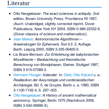
Literatur
Otto Neugebauer:
The exact sciences in antiquity
. 2nd
edition. Brown University Press, Providence RI 1957,
(Auch: Unabridged, slightly corrected reprint. Dover
Publications, New York NY 2004,
ISBN 0-486-22332-9
,
(
Dover classics of science and mathematics
)).
Jean Meeus
:
Astronomische Algorithmen –
Anwendungen für Ephemeris Tool 4,5
. 2. Auflage.
Barth, Leipzig 2000,
ISBN 3-335-00400-0
.
Lis Brack-Bernsen:
Zur Entstehung der babylonischen
Mondtheorie – Beobachtung und theoretische
Berechnung von Mondphasen
. Steiner, Stuttgart 1997,
ISBN 3-515-07089-3
.
Hermann Hunger
:
Kalender
. In:
Dietz-Otto Edzard
u. a.:
Reallexikon der Assyriologie und vorderasiatischen
Archäologie
. Bd. 5. de Gruyter, Berlin u. a. 1980,
ISBN
3-1100-7192-4
, S. 297–303.
Otto Neugebauer
:
A History of ancient mathematical
astronomy
. Springer, Berlin 1975 (Nachdruck 2006,
ISBN 3-540-06995-X
).