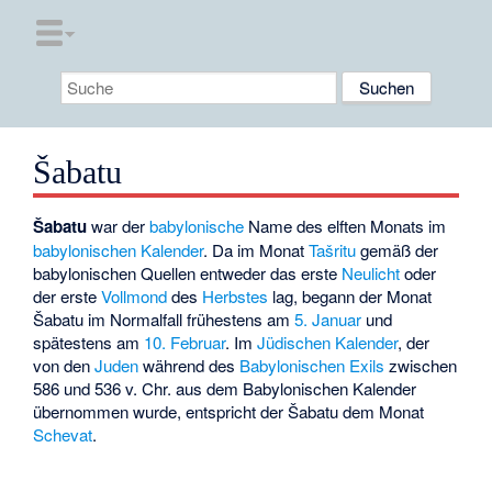
Šabatu
Šabatu
war der
babylonische
Name des elften Monats im
babylonischen Kalender
. Da im Monat
Tašritu
gemäß der
babylonischen Quellen entweder das erste
Neulicht
oder
der erste
Vollmond
des
Herbstes
lag, begann der Monat
Šabatu im Normalfall frühestens am
5. Januar
und
spätestens am
10. Februar
. Im
Jüdischen Kalender
, der
von den
Juden
während des
Babylonischen Exils
zwischen
586 und 536 v. Chr. aus dem Babylonischen Kalender
übernommen wurde, entspricht der Šabatu dem Monat
Schevat
.