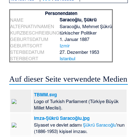
Personendaten
Saracoğlu, Şükrü
NAME
ALTERNATIVNAMEN
Saracoğlu, Mehmet Şükrü
KURZBESCHREIBUNG
türkischer Politiker
GEBURTSDATUM
1. Januar 1887
GEBURTSORT
Izmir
STERBEDATUM
27. Dezember 1953
STERBEORT
Istanbul
Auf dieser Seite verwendete Medien
TBMM.svg
Logo of Turkish Parliament (Türkiye Büyük
Millet Meclisi).
Imza-Şükrü Saracoğlu.jpg
Siyaset ve devlet adamı
Şükrü Saracoğlu
'nun
(1886-1953) kişisel imzası.