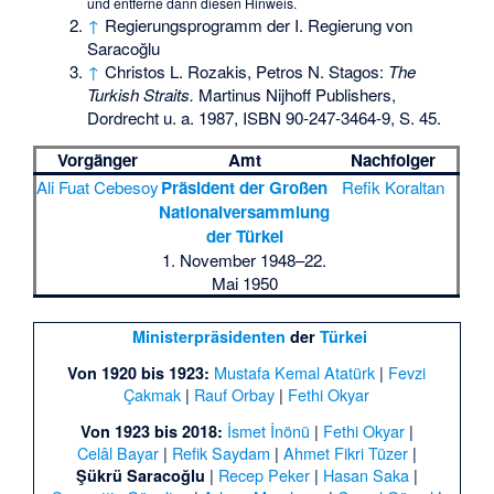
und entferne dann diesen Hinweis.
↑
Regierungsprogramm der I. Regierung von
Saracoğlu
↑
Christos L. Rozakis, Petros N. Stagos:
The
Turkish Straits.
Martinus Nijhoff Publishers,
Dordrecht u. a. 1987,
ISBN 90-247-3464-9
, S. 45.
Vorgänger
Amt
Nachfolger
Ali Fuat Cebesoy
Präsident der Großen
Refik Koraltan
Nationalversammlung
der Türkei
1. November 1948–22.
Mai 1950
Ministerpräsidenten
der
Türkei
Mustafa Kemal Atatürk
|
Fevzi
Von 1920 bis 1923:
Çakmak
|
Rauf Orbay
|
Fethi Okyar
İsmet İnönü
|
Fethi Okyar
|
Von 1923 bis 2018:
Celâl Bayar
|
Refik Saydam
|
Ahmet Fikri Tüzer
|
|
Recep Peker
|
Hasan Saka
|
Şükrü Saracoğlu