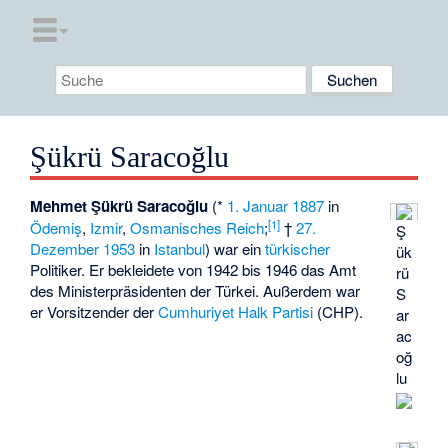
Şükrü Saracoğlu
Mehmet Şükrü Saracoğlu
(*
1. Januar
1887
in
[
1
]
Ödemiş
,
Izmir
,
Osmanisches Reich
;
†
27.
Ş
Dezember
1953
in
Istanbul
) war ein
türkischer
ük
Politiker. Er bekleidete von 1942 bis 1946 das Amt
rü
des Ministerpräsidenten der Türkei. Außerdem war
S
er Vorsitzender der
Cumhuriyet Halk Partisi
(CHP).
ar
ac
oğ
lu