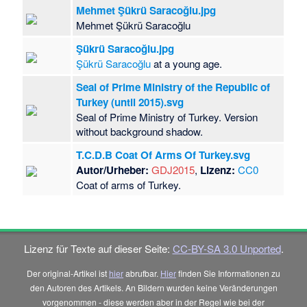
Mehmet Şükrü Saracoğlu.jpg
Mehmet Şükrü Saracoğlu
Şükrü Saracoğlu.jpg
Şükrü Saracoğlu
at a young age.
Seal of Prime Ministry of the Republic of
Turkey (until 2015).svg
Seal of Prime Ministry of Turkey. Version
without background shadow.
T.C.D.B Coat Of Arms Of Turkey.svg
Autor/Urheber:
GDJ2015
,
Lizenz:
CC0
Coat of arms of Turkey.
Lizenz für Texte auf dieser Seite:
CC-BY-SA 3.0 Unported
.
Der original-Artikel ist
hier
abrufbar.
Hier
finden Sie Informationen zu
den Autoren des Artikels. An Bildern wurden keine Veränderungen
vorgenommen - diese werden aber in der Regel wie bei der