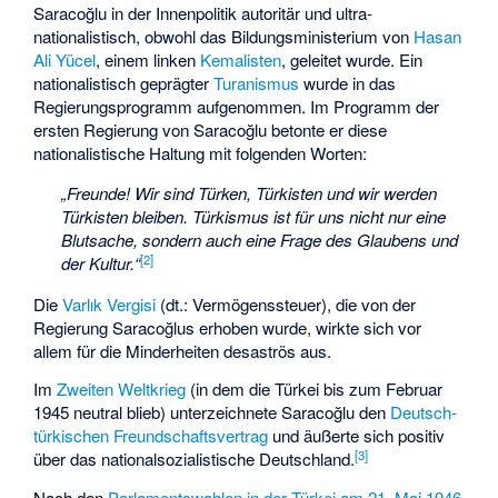
Saracoğlu in der Innenpolitik autoritär und ultra-
nationalistisch, obwohl das Bildungsministerium von
Hasan
Ali Yücel
, einem linken
Kemalisten
, geleitet wurde. Ein
nationalistisch geprägter
Turanismus
wurde in das
Regierungsprogramm aufgenommen. Im Programm der
ersten Regierung von Saracoğlu betonte er diese
nationalistische Haltung mit folgenden Worten:
„Freunde! Wir sind Türken, Türkisten und wir werden
Türkisten bleiben. Türkismus ist für uns nicht nur eine
Blutsache, sondern auch eine Frage des Glaubens und
[
2
]
der Kultur.“
Die
Varlık Vergisi
(dt.: Vermögenssteuer), die von der
Regierung Saracoğlus erhoben wurde, wirkte sich vor
allem für die Minderheiten desaströs aus.
Im
Zweiten Weltkrieg
(in dem die Türkei bis zum Februar
1945 neutral blieb) unterzeichnete Saracoğlu den
Deutsch-
türkischen Freundschaftsvertrag
und äußerte sich positiv
[
3
]
über das nationalsozialistische Deutschland.
Nach den
Parlamentswahlen in der Türkei am 21. Mai 1946