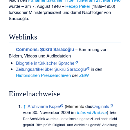
wurde – am 7. August 1946 –
Recep Peker
(1889–1950)
türkischer Ministerpräsident und damit Nachfolger von
Saracoğlu.
Weblinks
Commons
: Şükrü Saracoğlu
– Sammlung von
Bildern, Videos und Audiodateien
Biografie in türkischer Sprache
Zeitungsartikel über Şükrü Saracoğlu
in den
Historischen Pressearchiven
der
ZBW
Einzelnachweise
↑
Archivierte Kopie
(
Memento
des
Originals
vom 30. November 2009 im
Internet Archive
)
Info:
Der Archivlink wurde automatisch eingesetzt und noch nicht
geprüft. Bitte prüfe Original- und Archivlink gemäß
Anleitung