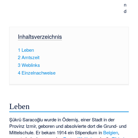
n
d
Inhaltsverzeichnis
1
Leben
2
Amtszeit
3
Weblinks
4
Einzelnachweise
Leben
Şükrü Saracoğlu wurde in Ödemiş, einer Stadt in der
Provinz Izmir, geboren und absolvierte dort die Grund- und
Mittelschule. Er bekam 1914 ein Stipendium in
Belgien
,