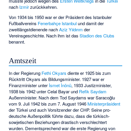
musste jedoch wegen des
Ersten Weltkriegs
in die
Türkei
nach
Izmir
zurückkehren.
Von 1934 bis 1950 war er der Präsident des Istanbuler
Fußballvereins
Fenerbahçe Istanbul
und damit der
zweitlängstdienende nach
Aziz Yıldırım
der
Vereinsgeschichte. Nach ihm ist das
Stadion des Clubs
benannt.
Amtszeit
In der Regierung
Fethi Okyars
diente er 1925 bis zum
Rücktritt Okyars als Bildungsminister. 1927 war er
Finanzminister unter
İsmet İnönü
, 1933 Justizminister,
1938 bis 1942 unter
Celal Bayar
und
Refik Saydam
Außenminister. Nach dem Tod Saydams war Saracoğlu
vom 9. Juli 1942 bis zum 7. August 1946
Ministerpräsident
der Türkei und auch Vorsitzender der CHP. Seine pro-
deutsche Außenpolitik führte dazu, dass die türkisch-
sowjetischen Beziehungen drastisch verschlechtert
wurden. Dementsprechend war die erste Regierung von