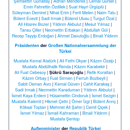
Şemsettin Günaltay
|
Adnan Menderes
|
Cemal Gürsel
|
Emin Fahrettin Özdilek
|
Suat Hayri Ürgüplü
|
Süleyman Demirel
|
Nihat Erim
|
Ferit Melen
|
Naim Talu
|
Bülent Ecevit
|
Sadi Irmak
|
Bülend Ulusu
|
Turgut Özal
|
Ali Hüsrev Bozer
|
Yıldırım Akbulut
|
Mesut Yılmaz
|
Tansu Çiller
|
Necmettin Erbakan
|
Abdullah Gül
|
Recep Tayyip Erdoğan
|
Ahmet Davutoğlu
|
Binali Yıldırım
Präsidenten
der
Großen Nationalversammlung der
Türkei
Mustafa Kemal Atatürk
|
Ali Fethi Okyar
|
Kâzım Özalp
|
Mustafa Abdülhalik Renda
|
Kâzım Karabekir
|
Ali Fuat Cebesoy
|
|
Refik Koraltan
|
Şükrü Saraçoğlu
Kâzım Orbay
|
Fuat Sirmen
|
Ferruh Bozbeyli
|
Sabit Osman Avcı
|
Kemal Güven
|
Cahit Karakaş
|
Sadi Irmak
|
Necmettin Karaduman
|
Yıldırım Akbulut
|
İsmet Kaya Erdem
|
Hüsamettin Cindoruk
|
İsmet Sezgin
|
Mustafa Kalemli
|
Hikmet Çetin
|
Ömer İzgi
|
Bülent Arınç
|
Köksal Toptan
|
Mehmet Ali Şahin
|
Cemil Çiçek
|
İsmet Yılmaz
|
İsmail Kahraman
|
Binali Yıldırım
|
Mustafa Şentop
Außenminister
der
Republik Türkei