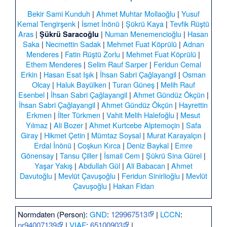
Bekir Sami Kunduh
|
Ahmet Muhtar Mollaoğlu
|
Yusuf
Kemal Tengirşenk
|
İsmet İnönü
|
Şükrü Kaya
|
Tevfik Rüştü
Aras
|
|
Numan Menemencioğlu
|
Hasan
Şükrü Saracoğlu
Saka
|
Necmettin Sadak
|
Mehmet Fuat Köprülü
|
Adnan
Menderes
|
Fatin Rüştü Zorlu
|
Mehmet Fuat Köprülü
|
Ethem Menderes
|
Selim Rauf Sarper
|
Feridun Cemal
Erkin
|
Hasan Esat Işık
|
İhsan Sabri Çağlayangil
|
Osman
Olcay
|
Haluk Bayülken
|
Turan Güneş
|
Melih Rauf
Esenbel
|
İhsan Sabri Çağlayangil
|
Ahmet Gündüz Ökçün
|
İhsan Sabri Çağlayangil
|
Ahmet Gündüz Ökçün
|
Hayrettin
Erkmen
|
İlter Türkmen
|
Vahit Melih Halefoğlu
|
Mesut
Yılmaz
|
Ali Bozer
|
Ahmet Kurtcebe Alptemoçin
|
Safa
Giray
|
Hikmet Çetin
|
Mümtaz Soysal
|
Murat Karayalçın
|
Erdal İnönü
|
Coşkun Kırca
|
Deniz Baykal
|
Emre
Gönensay
|
Tansu Çiller
|
İsmail Cem
|
Şükrü Sina Gürel
|
Yaşar Yakış
|
Abdullah Gül
|
Ali Babacan
|
Ahmet
Davutoğlu
|
Mevlüt Çavuşoğlu
|
Feridun Sinirlioğlu
|
Mevlüt
Çavuşoğlu
|
Hakan Fidan
Normdaten (Person):
GND
:
129967513
|
LCCN
:
nr94007139
|
VIAF
:
65100903
|