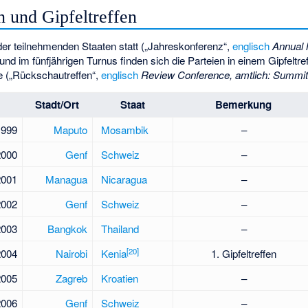
 und Gipfeltreffen
n der teilnehmenden Staaten statt („Jahreskonferenz“,
englisch
Annual 
 und im fünfjährigen Turnus finden sich die Parteien in einem Gipfeltre
e („Rückschautreffen“,
englisch
Review Conference, amtlich: Summi
Stadt/Ort
Staat
Bemerkung
1999
Maputo
Mosambik
–
2000
Genf
Schweiz
–
2001
Managua
Nicaragua
–
2002
Genf
Schweiz
–
2003
Bangkok
Thailand
–
[
20
]
2004
Nairobi
Kenia
1. Gipfeltreffen
2005
Zagreb
Kroatien
–
2006
Genf
Schweiz
–