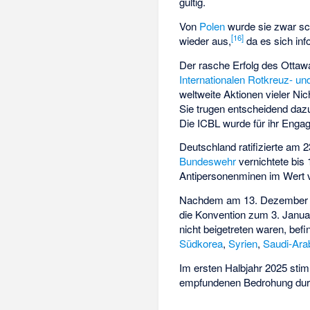
gültig.
Von
Polen
wurde sie zwar sch
[
16
]
wieder aus,
da es sich inf
Der rasche Erfolg des Ottaw
Internationalen Rotkreuz- 
weltweite Aktionen vieler Nic
Sie trugen entscheidend dazu
Die ICBL wurde für ihr Eng
Deutschland ratifizierte am 23
Bundeswehr
vernichtete bis 
Antipersonenminen im Wert v
Nachdem am 13. Dezember
die Konvention zum 3. Januar
nicht beigetreten waren, bef
Südkorea
,
Syrien
,
Saudi-Ara
Im ersten Halbjahr 2025 stim
empfundenen Bedrohung durc