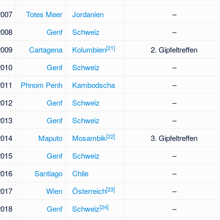
2007
Totes Meer
Jordanien
–
2008
Genf
Schweiz
–
[
21
]
2009
Cartagena
Kolumbien
2. Gipfeltreffen
2010
Genf
Schweiz
–
2011
Phnom Penh
Kambodscha
–
2012
Genf
Schweiz
–
2013
Genf
Schweiz
–
[
22
]
2014
Maputo
Mosambik
3. Gipfeltreffen
2015
Genf
Schweiz
–
2016
Santiago
Chile
–
[
23
]
2017
Wien
Österreich
–
[
24
]
2018
Genf
Schweiz
–