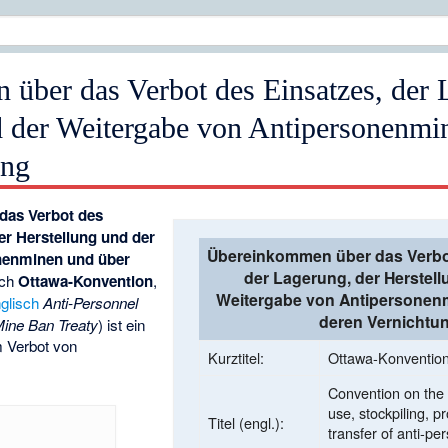
über das Verbot des Einsatzes, der 
d der Weitergabe von Antipersonenmi
ung
das Verbot des
er Herstellung und der
Übereinkommen über das Verbot
nenminen und über
der Lagerung, der Herstel
uch
Ottawa-Konvention
,
Weitergabe von Antipersonen
glisch
Anti-Personnel
deren Vernichtu
ine Ban Treaty
) ist ein
 Verbot von
Kurztitel:
Ottawa-Konventio
Convention on the p
use, stockpiling, p
Titel (engl.):
transfer of anti-p