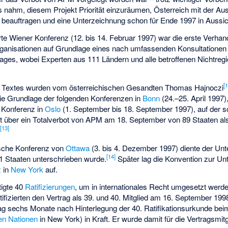
 nahm, diesem Projekt Priorität einzuräumen, Österreich mit der Aus
 beauftragen und eine Unterzeichnung schon für Ende 1997 in Aussi
rte Wiener Konferenz (12. bis 14. Februar 1997) war die erste Verha
Organisationen auf Grundlage eines nach umfassenden Konsultationen 
lages, wobei Experten aus 111 Ländern und alle betroffenen Nichtreg
[
 Textes wurden vom österreichischen Gesandten Thomas Hajnoczi
die Grundlage der folgenden Konferenzen in
Bonn
(24.–25. April 1997)
 Konferenz in
Oslo
(1. September bis 18. September 1997), auf der sc
t über ein Totalverbot von APM am 18. September von 89 Staaten a
[
13
]
.
ische Konferenz von
Ottawa
(3. bis 4. Dezember 1997) diente der Un
[
14
]
21 Staaten unterschrieben wurde.
Später lag die Konvention zur Un
z
in
New York
auf.
tigte 40
Ratifizierungen
, um in internationales Recht umgesetzt wer
tifizierten den Vertrag als 39. und 40. Mitglied am 16. September 1
ag sechs Monate nach Hinterlegung der 40. Ratifikationsurkunde be
en Nationen
in New York) in Kraft. Er wurde damit für die Vertragsmi