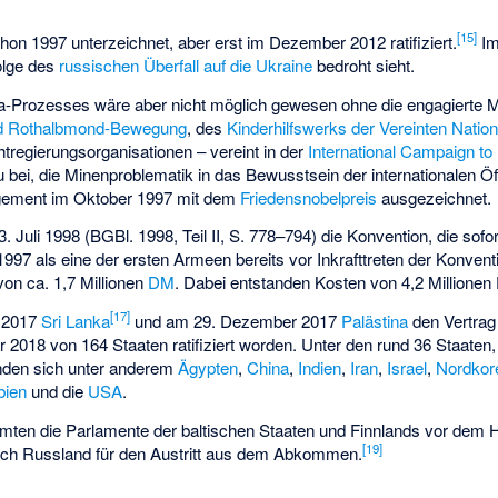
[
15
]
on 1997 unterzeichnet, aber erst im Dezember 2012 ratifiziert.
Im
olge des
russischen Überfall auf die Ukraine
bedroht sieht.
a-Prozesses wäre aber nicht möglich gewesen ohne die engagierte Mi
und Rothalbmond-Bewegung
, des
Kinderhilfswerks der Vereinten Nati
htregierungsorganisationen – vereint in der
International Campaign t
 bei, die Minenproblematik in das Bewusstsein der internationalen Öff
agement im Oktober 1997 mit dem
Friedensnobelpreis
ausgezeichnet.
. Juli 1998 (BGBl. 1998, Teil II, S. 778–794) die Konvention, die sofort 
1997 als eine der ersten Armeen bereits vor Inkrafttreten der Konven
on ca. 1,7 Millionen
DM
. Dabei entstanden Kosten von 4,2 Millionen
[
17
]
 2017
Sri Lanka
und am 29. Dezember 2017
Palästina
den Vertrag
 2018 von 164 Staaten ratifiziert worden. Unter den rund 36 Staaten,
inden sich unter anderem
Ägypten
,
China
,
Indien
,
Iran
,
Israel
,
Nordkor
bien
und die
USA
.
mten die Parlamente der baltischen Staaten und Finnlands vor dem H
[
19
]
h Russland für den Austritt aus dem Abkommen.