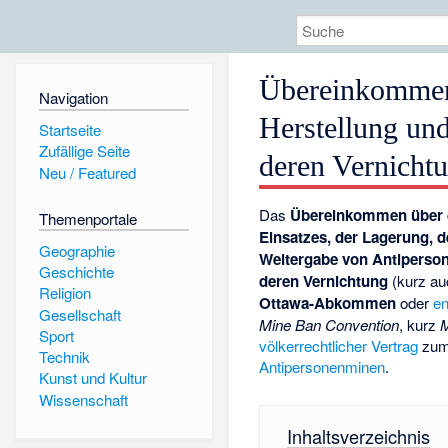
Übereinkommen 
Navigation
Herstellung un
Startseite
Zufällige Seite
deren Vernicht
Neu / Featured
Das
Übereinkommen über 
Themenportale
Einsatzes, der Lagerung, d
Geographie
Weitergabe von Antiperso
Geschichte
deren Vernichtung
(kurz a
Religion
Ottawa-Abkommen
oder
en
Gesellschaft
Mine Ban Convention
, kurz
M
Sport
völkerrechtlicher Vertrag
zum
Technik
Antipersonenminen
.
Kunst und Kultur
Wissenschaft
Inhaltsverzeichnis