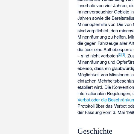
innerhalb von vier Jahren, 
minenverseuchter Gebiete in
Jahren sowie die Bereitstellun
Minenopferhilfe vor. Die von
sind verpflichtet, den minen
Minenräumung zu helfen. M
die gegen Fahrzeuge aller Art
die über eine Aufhebesperre
[
2
]
[
3
]
– sind nicht verboten
. Zu
Minenräumung und Opferfürsor
ebenso, dass ein glaubwürdig
Möglichkeit von Missionen z
einfachen Mehrheitsbeschlus
etabliert wird. Die Konventio
internationalen Regelungen, 
Verbot oder die Beschränkun
Protokoll über das Verbot o
der Fassung vom 3. Mai 1996
Geschichte