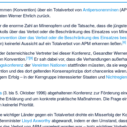
ommen (Konvention) über ein Totalverbot von
Antipersonenminen
(APM
ten Werner Ehrlich zurück.
war die enorme Zahl an Minenopfern und die Tatsache, dass die jüngs
okolls über das Verbot oder die Beschränkung des Einsatzes von Min
onvention über das Verbot oder die Beschränkung des Einsatzes bes
[
6
]
 keinerlei Aussicht auf ein Totalverbot von APM erkennen ließen.
 der österreichische Vertreter bei dieser Konferenz, Gesandter Werner
[
7
]
[
8
]
gen Konvention.
Er sah dabei vor, dass die Verhandlungen außerhal
ngskonferenz
der
Vereinten Nationen
stattfinden müssten, da sie weg
tion und des dort geltenden Konsensprinzips dort chancenlos wären
em Erfolg – in der Kerngruppe interessierter Staaten und
Nichtregie
a
(3. bis 5. Oktober 1996) abgehaltenen Konferenz zur Förderung ein
che Erklärung und um konkrete praktische Maßnahmen. Die Frage ein
keinerlei Priorität.
wichtiger Länder gegen ein Totalverbot drohte ein Misserfolg der K
ßenminister
Lloyd Axworthy
abgewandt, indem er den Umstand, dass 
r das Verbot von APM vorgelegt worden war – trotz wichtiger Vorbeh