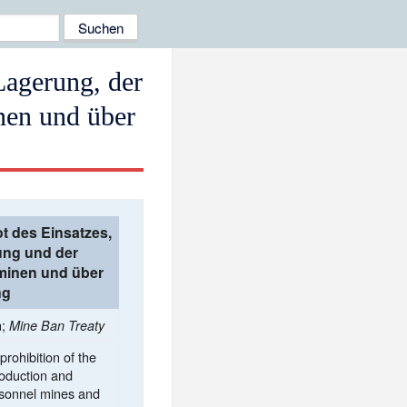
Lagerung, der
nen und über
 des Einsatzes,
lung und der
minen und über
ng
n;
Mine Ban Treaty
rohibition of the
roduction and
ersonnel mines and