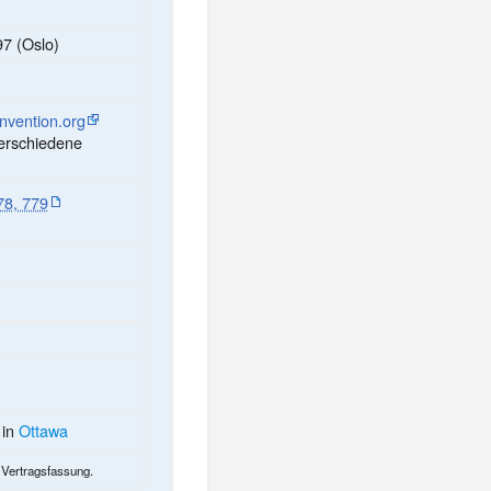
7 (Oslo)
vention.org
erschiedene
78, 779
 in
Ottawa
 Vertragsfassung
.