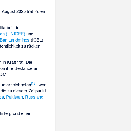
 August 2025 trat Polen
tarbeit der
onen (UNICEF)
und
o Ban Landmines
(ICBL).
entlichkeit zu rücken.
in Kraft trat. Die
tion ihre Bestände an
 DM.
[
18
]
 unterzeichneten
, war
 die zu diesem Zeitpunkt
ea
,
Pakistan
,
Russland
,
intergrund einer