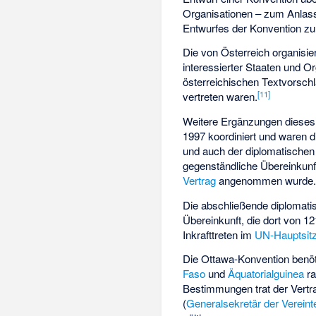
Organisationen – zum Anlass
Entwurfes der Konvention zu
Die von Österreich organisie
interessierter Staaten und 
österreichischen Textvorsch
[
11
]
vertreten waren.
Weitere Ergänzungen dieses
1997 koordiniert und waren 
und auch der diplomatischen
gegenständliche Übereinkunf
Vertrag
angenommen wurde
Die abschließende diplomat
Übereinkunft, die dort von 1
Inkrafttreten im
UN-Hauptsit
Die Ottawa-Konvention benö
Faso
und
Äquatorialguinea
ra
Bestimmungen trat der Vertr
(
Generalsekretär der Vereint