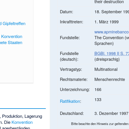
their destruction
Datum:
18. September 199
Inkrafttreten:
1. März 1999
Gipfeltreffen
www.apminebancon
r Konvention
Fundstelle:
The Convention (v
nete Staaten
Sprachen)
Fundstelle
BGBl. 1998 II S. 7
(deutsch):
(dreisprachig)
Vertragstyp:
Multinational
Rechtsmaterie:
Menschenrechte
Unterzeichnung:
166
133
Ratifikation
:
Deutschland:
3. Dezember 1997
z, Produktion, Lagerung
n. Die
Konvention
Bitte beachte den
Hinweis zur geltenden
n Lagerbeständen