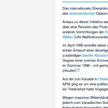
Das internationale Übereink
des
österreichischen
Diploma
Anlass zu dieser Initiative 
über eine Revision des Prot
anderen Vorrichtungen der
K
Waffen
(UN-Waffenkonvention)
Im April 1996 erstellte daher
ersten Entwurf einer derarti
zuständigen
Genfer Abrüstu
Gegner einer solchen Konven
im Sommer 1996 – mit gering
[
9
]
zirkuliert.
Auf der von Kanada in
Ottaw
APM ging es um eine politis
ein Totalverbot hatte hingegen 
Wegen massiver Widerstände 
jedoch vom kanadischen Au
Entwurf einer Konvention übe