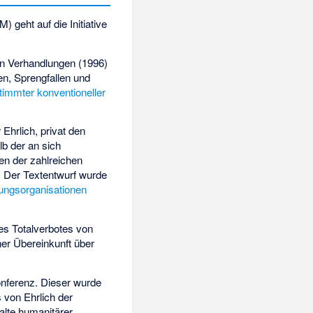
) geht auf die Initiative
ten Verhandlungen (1996)
en, Sprengfallen und
timmter konventioneller
 Ehrlich, privat den
b der an sich
en der zahlreichen
. Der Textentwurf wurde
rungsorganisationen
es Totalverbotes von
er Übereinkunft über
onferenz. Dieser wurde
von Ehrlich der
alte humanitärer