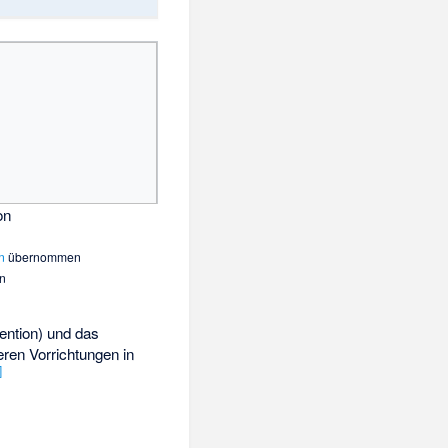
on
n
übernommen
en
ntion) und das
ren Vorrichtungen in
]