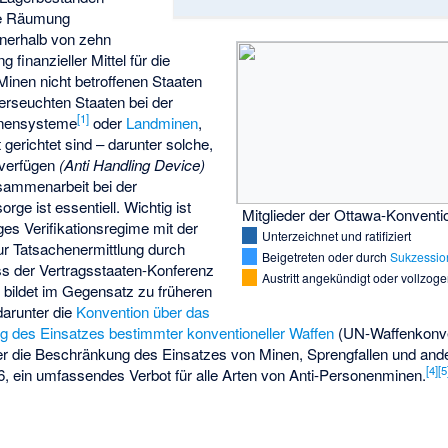
die Räumung
nerhalb von zehn
g finanzieller Mittel für die
 Minen nicht betroffenen Staaten
verseuchten Staaten bei der
[
1
]
inensysteme
oder
Landminen
,
 gerichtet sind – darunter solche,
 verfügen
(Anti Handling Device)
sammenarbeit bei der
ge ist essentiell. Wichtig ist
Mitglieder der Ottawa-Konventi
es Verifikationsregime mit der
Unterzeichnet und ratifiziert
ur Tatsachenermittlung durch
Beigetreten oder durch
Sukzessio
s der Vertragsstaaten-Konferenz
Austritt angekündigt oder vollzog
n bildet im Gegensatz zu früheren
darunter die
Konvention über das
g des Einsatzes bestimmter konventioneller Waffen
(UN-Waffenkonve
der die Beschränkung des Einsatzes von Minen, Sprengfallen und ande
[
4
]
[
5
, ein umfassendes Verbot für alle Arten von Anti-Personenminen.