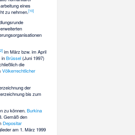
arbeitung eines
[
10
]
cht zu nehmen.
ndlungsrunde
erweiterten
ierungsorganisationen
12
]
im März bzw. im April
, in
Brüssel
(Juni 1997)
hließlich die
ls
Völkerrechtlicher
terzeichnung der
terzeichnung bis zum
den zu können.
Burkina
998. Gemäß den
im
Depositar
tglieder am 1. März 1999