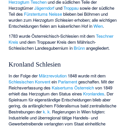
Herzogtum Teschen
und die südlichen Teile der
Herzogtümer
Jägerndorf
und
Troppau
sowie der südliche
Teil des
Fürstentums Neisse
blieben bei Böhmen und
wurden zum
Herzogtum Schlesien
erhoben; alle wichtigen
Entscheidungen fielen am kaiserlichen Hof in
Wien
.
1783 wurde Österreichisch-Schlesien mit dem
Teschner
Kreis
und dem
Troppauer Kreis
dem Mährisch-
Schlesischen Landesgubernium in
Brünn
angegliedert.
Kronland Schlesien
In der Folge der
Märzrevolution
1848 wurde mit dem
Schlesischen Konvent
ein
Parlament
geschaffen. Mit der
Reichsverfassung des
Kaisertums Österreich
von 1849
erhielt das Herzogtum den Status eines
Kronlandes
. Der
Spielraum für eigenständige Entscheidungen blieb aber
gering, da anfänglichem Föderalismus bald zentralistische
Bestrebungen der
k. k.
Regierungen in Wien folgten:
Industrielle und überregional tätige Handels- und
Gewerbetreibende verlangten vom Staat einheitliche