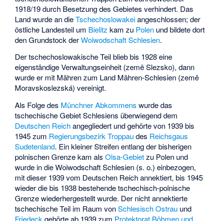
1918/19 durch Besetzung des Gebietes verhindert. Das
Land wurde an die
Tschechoslowakei
angeschlossen; der
östliche Landesteil um
Bielitz
kam zu
Polen
und bildete dort
den Grundstock der
Woiwodschaft Schlesien
.
Der tschechoslowakische Teil blieb bis 1928 eine
eigenständige Verwaltungseinheit (země Slezsko), dann
wurde er mit Mähren zum
Land Mähren-Schlesien
(země
Moravskoslezská) vereinigt.
Als Folge des
Münchner Abkommens
wurde das
tschechische Gebiet Schlesiens überwiegend dem
Deutschen Reich
angegliedert und gehörte von 1939 bis
1945 zum
Regierungsbezirk Troppau
des
Reichsgaus
Sudetenland
. Ein kleiner Streifen entlang der bisherigen
polnischen Grenze kam als
Olsa-Gebiet
zu Polen und
wurde in die Woiwodschaft Schlesien (s. o.) einbezogen,
mit dieser 1939 vom Deutschen Reich annektiert, bis 1945
wieder die bis 1938 bestehende tschechisch-polnische
Grenze wiederhergestellt wurde. Der nicht annektierte
tschechische Teil im Raum von
Schlesisch Ostrau
und
Friedeck
gehörte ab 1939 zum
Protektorat Böhmen und