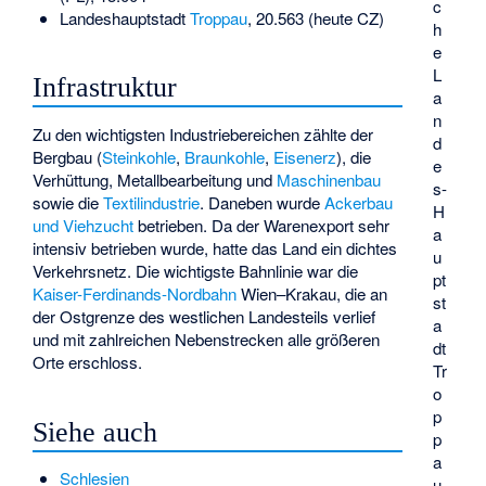
c
Landeshauptstadt
Troppau
, 20.563 (heute CZ)
h
e
L
Infrastruktur
a
n
Zu den wichtigsten Industriebereichen zählte der
d
Bergbau (
Steinkohle
,
Braunkohle
,
Eisenerz
), die
e
Verhüttung, Metallbearbeitung und
Maschinenbau
s-
sowie die
Textilindustrie
. Daneben wurde
Ackerbau
H
und Viehzucht
betrieben. Da der Warenexport sehr
a
intensiv betrieben wurde, hatte das Land ein dichtes
u
Verkehrsnetz. Die wichtigste Bahnlinie war die
pt
Kaiser-Ferdinands-Nordbahn
Wien–Krakau, die an
st
der Ostgrenze des westlichen Landesteils verlief
a
und mit zahlreichen Nebenstrecken alle größeren
dt
Orte erschloss.
Tr
o
p
Siehe auch
p
a
Schlesien
u