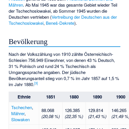
Mähren
. Ab Mai 1945 war das gesamte Gebiet wieder Teil
der Tschechoslowakei, ab Sommer 1945 wurden die
Deutschen vertrieben (
Vertreibung der Deutschen aus der
Tschechoslowakei
,
Beneš-Dekrete
).
Bevölkerung
Nach der Volkszählung von 1910 zählte Österreichisch-
Schlesien 756.949 Einwohner, von denen 43 % Deutsch,
31 % Polnisch und rund 24 % Tschechisch als
Umgangssprache angaben. Der jüdische
Bevölkerungsanteil stieg von 0,7 % im Jahr 1857 auf 1,5 %
[
3
]
im Jahr 1880.
Ethnie
1851
1880
1890
1900
Tschechen
,
88.068
126.385
129.814
146.265
Mährer
,
(20,08 %)
(22,35 %)
(21,43 %)
(21,49 %
Slowaken