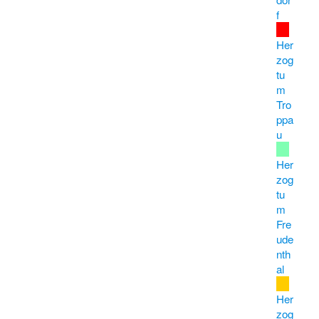
f
Her
zog
tu
m
Tro
ppa
u
Her
zog
tu
m
Fre
ude
nth
al
Her
zog