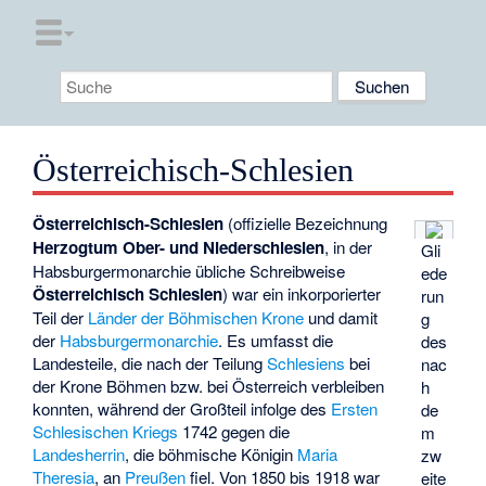
Österreichisch-Schlesien
Österreichisch-Schlesien
(offizielle Bezeichnung
Herzogtum Ober- und Niederschlesien
, in der
Gli
Habsburgermonarchie übliche Schreibweise
ede
Österreichisch Schlesien
) war ein inkorporierter
run
Teil der
Länder der Böhmischen Krone
und damit
g
der
Habsburgermonarchie
. Es umfasst die
des
Landesteile, die nach der Teilung
Schlesiens
bei
nac
der
Krone Böhmen
bzw. bei Österreich verbleiben
h
konnten, während der Großteil infolge des
Ersten
de
Schlesischen Kriegs
1742 gegen die
m
Landesherrin
, die böhmische Königin
Maria
zw
Theresia
, an
Preußen
fiel. Von 1850 bis 1918 war
eite