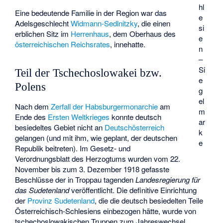
hl
Eine bedeutende Familie in der Region war das
e
Adelsgeschlecht
Widmann-Sedlnitzky
, die einen
si
erblichen Sitz im
Herrenhaus
, dem Oberhaus des
e
österreichischen Reichsrates
, innehatte.
n
–
Si
Teil der Tschechoslowakei bzw.
e
Polens
g
el
Nach dem
Zerfall der Habsburgermonarchie
am
m
Ende des
Ersten Weltkrieges
konnte deutsch
ar
besiedeltes Gebiet nicht an
Deutschösterreich
k
gelangen (und mit ihm, wie geplant, der deutschen
e
Republik beitreten). Im Gesetz- und
Verordnungsblatt des Herzogtums wurden vom 22.
November bis zum 3. Dezember 1918 gefasste
Beschlüsse der in Troppau tagenden
Landesregierung für
das Sudetenland
veröffentlicht. Die definitive Einrichtung
der
Provinz Sudetenland
, die die deutsch besiedelten Teile
Österreichisch-Schlesiens einbezogen hätte, wurde von
tschechoslowakischen Truppen zum Jahreswechsel