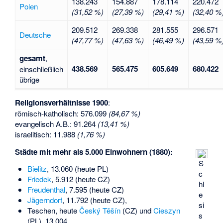
138.243
154.887
178.114
220.472
Polen
(31,52 %)
(27,39 %)
(29,41 %)
(32,40 %
209.512
269.338
281.555
296.571
Deutsche
(47,77 %)
(47,63 %)
(46,49 %)
(43,59 %
gesamt
,
438.569
565.475
605.649
680.422
einschließlich
übrige
Religionsverhältnisse 1900
:
römisch-katholisch: 576.099
(84,67 %)
evangelisch A.B.: 91.264
(13,41 %)
israelitisch: 11.988
(1,76 %)
Städte mit mehr als 5.000 Einwohnern (1880):
S
Bielitz
, 13.060 (heute PL)
c
Friedek
, 5.912 (heute CZ)
hl
Freudenthal
, 7.595 (heute CZ)
e
Jägerndorf
, 11.792 (heute CZ),
si
Teschen, heute
Český Těšín
(CZ) und
Cieszyn
s
(PL), 13.004