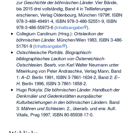
zur Geschichte der böhmischen Länder.
Vier Bände,
bis 2015 drei vollständig, Band 4 in Teillieferungen
erschienen, Verlag Oldenbourg, München 1979ff,
ISBN
978-3-486-49491-4
,
ISBN 978-3-486-52551-9
,
ISBN
978-3-486-55973-6
(
Inhaltsangabe
).
Collegium Carolinum (Hrsg.):
Ortslexikon der
böhmischen Länder.
München/Wien 1983,
ISBN 3-486-
51761-9
(
Inhaltsangabe
).
Ostschlesische Porträts. Biographisch-
bibliographisches Lexikon von Österreichisch-
Ostschlesien.
Bearb. von Karl Walter Neumann unter
Mitwirkung von Peter Andraschke, Verlag Mann, Band
1:
A–D.
Berlin 1991,
ISBN 3-7861-1634-2
, Band 2:
E–
H.
Berlin 1996,
ISBN 3-7861-1858-2
.
Hugo Rokyta
:
Die böhmischen Länder. Handbuch der
Denkmäler und Gedenkstätten europäischer
Kulturbeziehungen in den böhmischen Ländern.
Band
3:
Mähren und Schlesien.
2., überarb. und erw. Aufl.
Vitalis, Prag 1997,
ISBN 80-85938-17-0
.