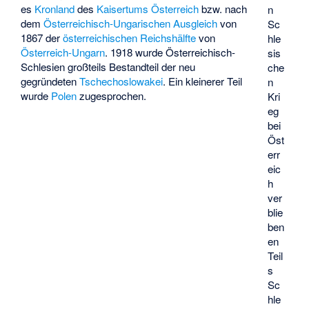
es
Kronland
des
Kaisertums Österreich
bzw. nach
n
dem
Österreichisch-Ungarischen Ausgleich
von
Sc
1867 der
österreichischen Reichshälfte
von
hle
Österreich-Ungarn
. 1918 wurde Österreichisch-
sis
Schlesien großteils Bestandteil der neu
che
gegründeten
Tschechoslowakei
. Ein kleinerer Teil
n
wurde
Polen
zugesprochen.
Kri
eg
bei
Öst
err
eic
h
ver
blie
ben
en
Teil
s
Sc
hle