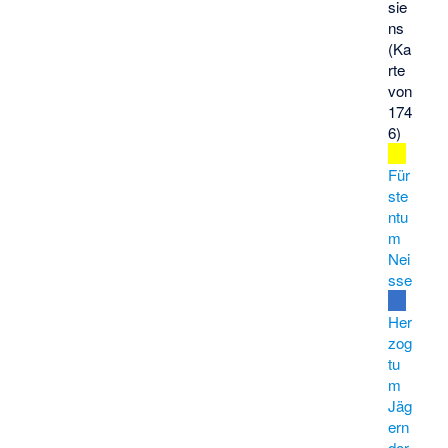
sie
ns
(Ka
rte
von
174
6)
Für
ste
ntu
m
Nei
sse
Her
zog
tu
m
Jäg
ern
dor