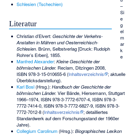
Schlesien (Tschechien)
–
Si
e
Literatur
g
el
Christian d’Elvert
:
Geschichte der Verkehrs-
m
Anstalten in Mähren und Oesterreichisch-
ar
Schlesien
. Brünn, Selbstverlag [Druck: Rudolph
k
Rohrer’s Erben], 1855.
e
Manfred Alexander
:
Kleine Geschichte der
böhmischen Länder.
Reclam, Ditzingen 2008,
ISBN 978-3-15-010655-6
(
Inhaltsverzeichnis
; aktuelle
Überblicksdarstellung).
Karl Bosl
(Hrsg.):
Handbuch der Geschichte der
böhmischen Länder.
Vier Bände, Hiersemann, Stuttgart
1966–1974,
ISBN 978-3-7772-6707-4
,
ISBN 978-3-
7772-7414-0
,
ISBN 978-3-7772-6827-9
,
ISBN 978-3-
7772-7012-8
(
Inhaltsverzeichnis
; detailliertes
Standardwerk auf dem Forschungsstand der 1960er
Jahre).
Collegium Carolinum
(Hrsg.):
Biographisches Lexikon