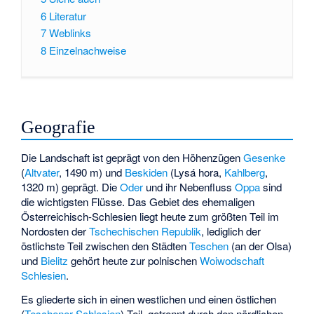
6
Literatur
7
Weblinks
8
Einzelnachweise
Geografie
Die Landschaft ist geprägt von den Höhenzügen
Gesenke
(
Altvater
, 1490 m) und
Beskiden
(Lysá hora,
Kahlberg
,
1320 m) geprägt. Die
Oder
und ihr Nebenfluss
Oppa
sind
die wichtigsten Flüsse. Das Gebiet des ehemaligen
Österreichisch-Schlesien liegt heute zum größten Teil im
Nordosten der
Tschechischen Republik
, lediglich der
östlichste Teil zwischen den Städten
Teschen
(an der Olsa)
und
Bielitz
gehört heute zur polnischen
Woiwodschaft
Schlesien
.
Es gliederte sich in einen westlichen und einen östlichen
(
Teschener Schlesien
) Teil, getrennt durch den nördlichen