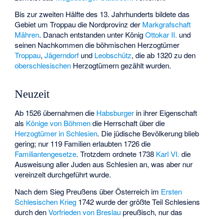
Bis zur zweiten Hälfte des 13. Jahrhunderts bildete das
Gebiet um Troppau die Nordprovinz der
Markgrafschaft
Mähren
. Danach entstanden unter König
Ottokar II.
und
seinen Nachkommen die böhmischen Herzogtümer
Troppau
,
Jägerndorf
und
Leobschütz
, die ab 1320 zu den
oberschlesischen
Herzogtümern gezählt wurden.
Neuzeit
Ab 1526 übernahmen die
Habsburger
in ihrer Eigenschaft
als
Könige von Böhmen
die Herrschaft über die
Herzogtümer in Schlesien
. Die jüdische Bevölkerung blieb
gering; nur 119 Familien erlaubten 1726 die
Familiantengesetze
. Trotzdem ordnete 1738
Karl VI.
die
Ausweisung aller Juden aus Schlesien an, was aber nur
vereinzelt durchgeführt wurde.
Nach dem Sieg Preußens über Österreich im
Ersten
Schlesischen Krieg
1742 wurde der größte Teil Schlesiens
durch den
Vorfrieden von Breslau
preußisch, nur das