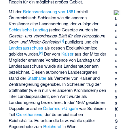
Regeln für ein möglichst großes Gebiet.
Mit der
Reichsverfassung von 1861
erhielt
Österreichisch-Schlesien wie die anderen
L
Kronländer eine Landesordnung, der zufolge der
a
Schlesische Landtag
(seine Gesetze wurden im
n
Gesetz- und Verordnungs-Blatt für das Herzogthum
d
[
1
]
Ober- und Nieder-Schlesien
publiziert) und ein
e
Landesausschuss
als dessen Exekutivkomitee
s
[
2
]
gebildet wurden.
Der vom
Kaiser
aus der Mitte der
a
Mitglieder ernannte Vorsitzende von Landtag und
u
Landesausschuss wurde als Landeshauptmann
s
bezeichnet. Diesen autonomen Landesorganen
s
stand der
Statthalter
als Vertreter von Kaiser und
c
Zentralregierung gegenüber. In Schlesien trug der
h
Statthalter (wie in nur vier anderen Kronländern) den
u
Titel Landespräsident, sein Amt wurde als
s
Landesregierung bezeichnet. In der 1867 gebildeten
s
Doppelmonarchie
Österreich-Ungarn
war Schlesien
fü
Teil
Cisleithaniens
, der österreichischen
r
Reichshälfte. Es entsandte bzw. wählte später
S
Abgeordnete zum
Reichsrat
in Wien.
c