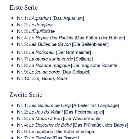
Erste Serie
Nr. 1:
L’Aquarium
[Das Aquarium]
Nr. 2:
Le Jongleur
Nr. 3:
L'Équilibriste
Nr. 4:
Le Repas des Poulets
[Das Füttern der Hühner]
Nr. 5:
Les Bulles de Savon
[Die Seifenblasen]
Nr. 6:
Le Rotisseur
[Der Bratmeister]
Nr. 7:
La danse sur la corde
[Seiltanz]
Nr. 8:
La Rosace magique
[Die magische Rosette]
Nr. 9:
Le jeu de corde
[Das Seilspiel]
Nr. 10:
Zim, Boum, Boum
Zweite Serie
Nr. 1:
Les Scieurs de Long
[Arbeiter mit Langsäge]
Nr. 2:
Le Jeu du Volant
[Das Federballspiel]
Nr. 3:
Le Moulin à Eau
[Die Wassermühle]
Nr. 4:
Le Dejeuner de Bébé
[Das Frühstück des Babys]
Nr. 6: Le papillons [Die Schmetterlinge]
Nr. 7:
Le Trapèze
[Das Trapez]