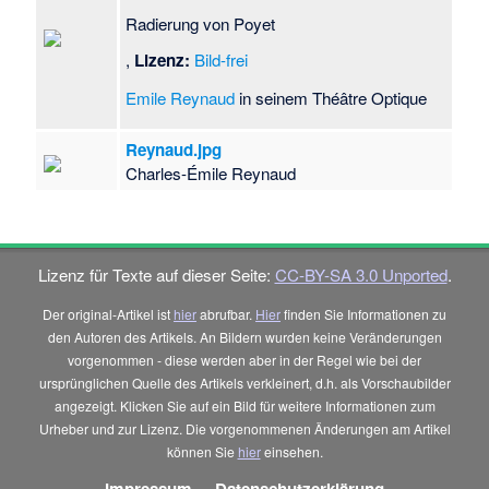
Radierung von Poyet
,
Lizenz:
Bild-frei
Emile Reynaud
in seinem Théâtre Optique
Reynaud.jpg
Charles-Émile Reynaud
Lizenz für Texte auf dieser Seite:
CC-BY-SA 3.0 Unported
.
Der original-Artikel ist
hier
abrufbar.
Hier
finden Sie Informationen zu
den Autoren des Artikels. An Bildern wurden keine Veränderungen
vorgenommen - diese werden aber in der Regel wie bei der
ursprünglichen Quelle des Artikels verkleinert, d.h. als Vorschaubilder
angezeigt. Klicken Sie auf ein Bild für weitere Informationen zum
Urheber und zur Lizenz. Die vorgenommenen Änderungen am Artikel
können Sie
hier
einsehen.
Impressum
-
Datenschutzerklärung