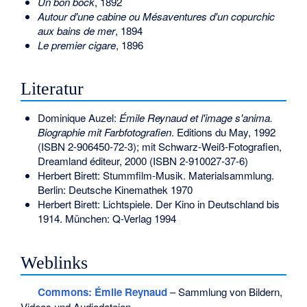
Un bon bock
, 1892
Autour d'une cabine ou Mésaventures d'un copurchic
aux bains de mer
, 1894
Le premier cigare
, 1896
Literatur
Dominique Auzel:
Émile Reynaud et l'image s'anima.
Biographie mit Farbfotografien
. Editions du May, 1992
(
ISBN 2-906450-72-3
); mit Schwarz-Weiß-Fotografien,
Dreamland éditeur, 2000 (
ISBN 2-910027-37-6
)
Herbert Birett: Stummfilm-Musik. Materialsammlung.
Berlin: Deutsche Kinemathek 1970
Herbert Birett: Lichtspiele. Der Kino in Deutschland bis
1914. München: Q-Verlag 1994
Weblinks
Commons
: Émile Reynaud
– Sammlung von Bildern,
Videos und Audiodateien