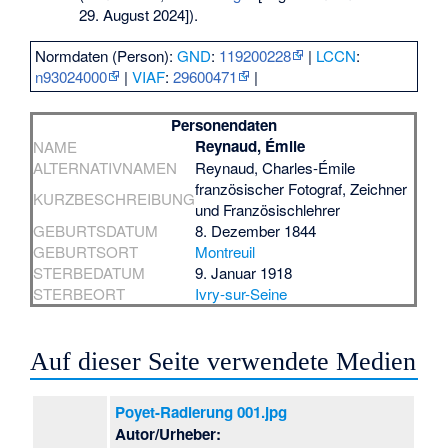
29. August 2024]).
Normdaten (Person):
GND
:
119200228
|
LCCN
:
n93024000
|
VIAF
:
29600471
|
Personendaten
Reynaud, Émile
NAME
ALTERNATIVNAMEN
Reynaud, Charles-Émile
französischer Fotograf, Zeichner
KURZBESCHREIBUNG
und Französischlehrer
GEBURTSDATUM
8. Dezember 1844
GEBURTSORT
Montreuil
STERBEDATUM
9. Januar 1918
STERBEORT
Ivry-sur-Seine
Auf dieser Seite verwendete Medien
Poyet-Radierung 001.jpg
Autor/Urheber: