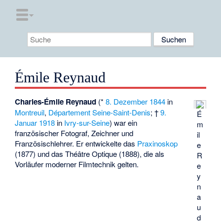
Émile Reynaud
Charles-Émile Reynaud
(*
8. Dezember
1844
in
Montreuil
,
Département Seine-Saint-Denis
; †
9.
É
Januar
1918
in
Ivry-sur-Seine
) war ein
m
französischer Fotograf, Zeichner und
il
Französischlehrer. Er entwickelte das
Praxinoskop
e
(1877) und das
Théâtre Optique
(1888), die als
R
Vorläufer moderner Filmtechnik gelten.
e
y
n
a
u
d