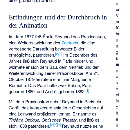
einer großen Leinwand.
n
er
V
Erfindungen und der Durchbruch in
or
der Animation
fü
hr
Im Jahr 1877 ließ Émile Reynaud das Praxinoskop,
u
eine Weiterentwicklung des
Zoetrops
, die eine
n
verbesserte Darstellung bewegter Bilder
g
[
2
]
[
3
]
ermöglichte, patentieren.
Im Dezember des
s
Jahres ließ sich Reynaud in Paris nieder und
ei
widmete er sich dem Bau, dem Vertrieb und der
n
Weiterentwicklung seiner Praxinoskope. Am 21.
e
Oktober 1879 heiratete er in hier Marguerite
s
Rémiatte. Das Paar hatte zwei Söhne, Paul,
o
[
1
]
geboren 1880, und André, geboren 1882.
pt
is
Mit dem Praxinoskop schuf Reynaud in Paris ein
c
Gerät, das komplexere animierte Geschichten auf
h
eine Leinwand projizieren konnte. Er nannte es
e
Théâtre Optique
, Optisches Theater
, und ließ es
n
[
2
]
[
3
]
[
4
]
sich 1888 patentieren.
Reynaud nutzte seine