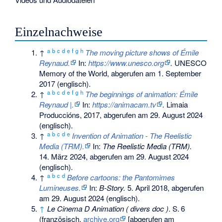
Einzelnachweise
a
b
c
d
e
f
g
h
↑
The moving picture shows of Émile
Reynaud.
In:
https://www.unesco.org
.
UNESCO
Memory of the World,
abgerufen am 1. September
2017
(englisch).
a
b
c
d
e
f
g
h
↑
The beginnings of animation: Émile
Reynaud |.
In:
https://animacam.tv
.
Limaia
Produccións, 2017,
abgerufen am 29. August 2024
(englisch).
a
b
c
d
e
↑
Invention of Animation - The Reelistic
Media (TRM).
In:
The Reelistic Media (TRM).
14. März 2024,
abgerufen am 29. August 2024
(englisch).
a
b
c
d
↑
Before cartoons: the Pantomimes
Lumineuses.
In:
B-Story.
5. April 2018,
abgerufen
am 29. August 2024
(englisch).
↑
Le Cinema D Animation ( divers doc )
.
S.
6
(französisch,
archive.org
[abgerufen am