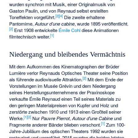
wurden synchron mit Musik, einer Originalmusik von
Gaston Paulin
, und von Reynaud selbst erstellten
[
2
]
[
4
]
Toneffekten vorgeführt.
Die zweite erhaltene
Pantomime,
Autour d’une cabine
, wurde 1895 veröffentlicht.
[
2
]
Erst 1908 entwickelte
Émile Cohl
diese Animationen
[
1
]
filmtechnisch weiter.
Niedergang und bleibendes Vermächtnis
Mit dem Aufkommen des Kinematographen der Brüder
Lumière verlor Reynauds Optisches Theater seine Position
[
2
]
als führende audiovisuelle Attraktion.
Mit dem Ende der
Vorstellungen im Musée Grévin und dem Niedergang
seines Herstellungsunternehmens der Praxinoskope
verkaufte Émile Reynaud einen Teil seines Materials zu
den geringen Materialpreisen von Kupfer und Holz und
zerstörte zwischen 1910 und 1913 einen Großteil seiner
[
1
]
[
2
]
Werke.
Nur
Pauvre Pierrot
,
Autour d'une Cabine
und
[
1
]
Fragmente anderer Bänder blieben verschont.
Zum 100-
Jahre-Jubiläum des optischen Theaters 1992 wurden sie
restauriert und vorgeführt. 2015 wurden die beiden letzten