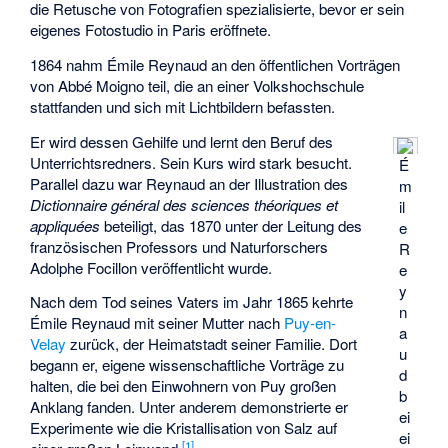
die Retusche von Fotografien spezialisierte, bevor er sein
eigenes Fotostudio in Paris eröffnete.
1864 nahm Émile Reynaud an den öffentlichen Vorträgen
von
Abbé Moigno
teil, die an einer Volkshochschule
stattfanden und sich mit Lichtbildern befassten.
Er wird dessen Gehilfe und lernt den Beruf des
Unterrichtsredners. Sein Kurs wird stark besucht.
É
Parallel dazu war Reynaud an der Illustration des
m
Dictionnaire général des sciences théoriques et
il
appliquées
beteiligt, das 1870 unter der Leitung des
e
französischen Professors und Naturforschers
R
Adolphe Focillon
veröffentlicht wurde.
e
y
Nach dem Tod seines Vaters im Jahr 1865 kehrte
n
Émile Reynaud mit seiner Mutter nach
Puy-en-
a
Velay
zurück, der Heimatstadt seiner Familie. Dort
u
begann er, eigene wissenschaftliche Vorträge zu
d
halten, die bei den Einwohnern von Puy großen
b
Anklang fanden. Unter anderem demonstrierte er
ei
Experimente wie die Kristallisation von Salz auf
ei
[
1
]