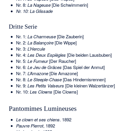
Nr. 8:
La Nageuse
[Die Schwimmerin]
Nr. 10: La Glissade
Dritte Serie
Nr. 1:
La Charmeuse
[Die Zauberin]
Nr. 2:
La Balançoire
[Die Wippe]
Nr. 3:
L’Hercule
Nr. 4:
Les Deux Espiègles
[Die beiden Lausbuben]
Nr. 5:
Le Fumeur
[Der Raucher]
Nr. 6:
Le Jeu de Grâces
[Das Spiel der Anmut]
Nr. 7:
L’Amazone
[Die Amazone]
Nr. 8:
Le Steeple-Chase
[Das Hindernisrennen]
Nr. 9:
Les Petits Valseurs
[Die kleinen Walzertänzer]
Nr. 10:
Les Clowns
[Die Clowns]
Pantomimes Lumineuses
Le clown et ses chiens
. 1892
Pauvre Pierrot
, 1892