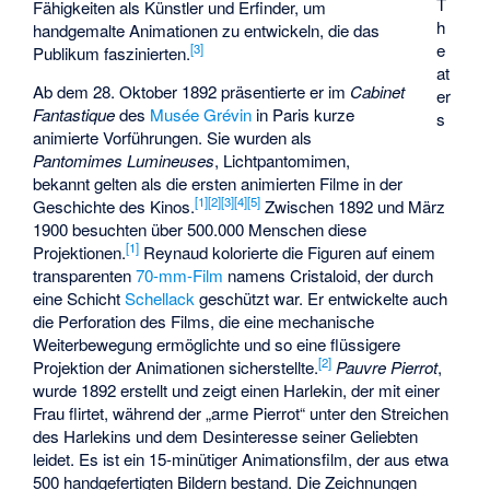
T
Fähigkeiten als Künstler und Erfinder, um
h
handgemalte Animationen zu entwickeln, die das
e
[
3
]
Publikum faszinierten.
at
Ab dem 28. Oktober 1892 präsentierte er im
Cabinet
er
Fantastique
des
Musée Grévin
in Paris kurze
s
animierte Vorführungen. Sie wurden als
Pantomimes Lumineuses
, Lichtpantomimen,
bekannt gelten als die ersten animierten Filme in der
[
1
]
[
2
]
[
3
]
[
4
]
[
5
]
Geschichte des Kinos.
Zwischen 1892 und März
1900 besuchten über 500.000 Menschen diese
[
1
]
Projektionen.
Reynaud kolorierte die Figuren auf einem
transparenten
70-mm-Film
namens
Cristaloid
, der durch
eine Schicht
Schellack
geschützt war. Er entwickelte auch
die Perforation des Films, die eine mechanische
Weiterbewegung ermöglichte und so eine flüssigere
[
2
]
Projektion der Animationen sicherstellte.
Pauvre Pierrot
,
wurde 1892 erstellt und zeigt einen Harlekin, der mit einer
Frau flirtet, während der „arme Pierrot“ unter den Streichen
des Harlekins und dem Desinteresse seiner Geliebten
leidet. Es ist ein 15-minütiger Animationsfilm, der aus etwa
500 handgefertigten Bildern bestand. Die Zeichnungen