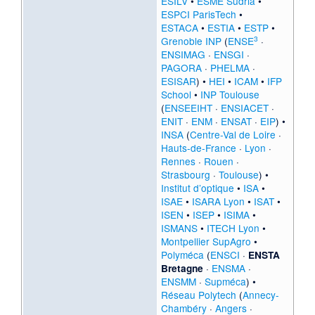
ESILV
•
ESME Sudria
•
ESPCI ParisTech
•
ESTACA
•
ESTIA
•
ESTP
•
3
Grenoble INP
(
ENSE
·
ENSIMAG
·
ENSGI
·
PAGORA
·
PHELMA
·
ESISAR
) •
HEI
•
ICAM
•
IFP
School
•
INP Toulouse
(
ENSEEIHT
·
ENSIACET
·
ENIT
·
ENM
·
ENSAT
·
EIP
) •
INSA
(
Centre-Val de Loire
·
Hauts-de-France
·
Lyon
·
Rennes
·
Rouen
·
Strasbourg
·
Toulouse
) •
Institut d’optique
•
ISA
•
ISAE
•
ISARA Lyon
•
ISAT
•
ISEN
•
ISEP
•
ISIMA
•
ISMANS
•
ITECH Lyon
•
Montpellier SupAgro
•
Polyméca
(
ENSCI
·
ENSTA
·
ENSMA
·
Bretagne
ENSMM
·
Supméca
) •
Réseau Polytech
(
Annecy-
Chambéry
·
Angers
·