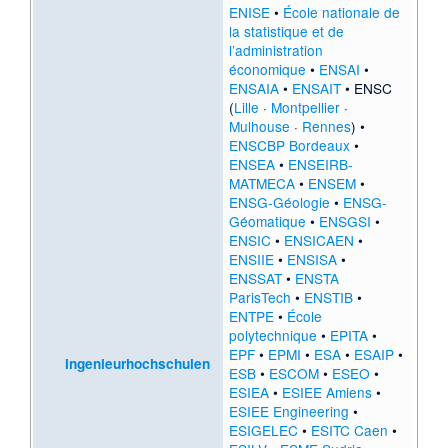
ENISE
•
École nationale de
la statistique et de
l’administration
économique
•
ENSAI
•
ENSAIA
•
ENSAIT
• ENSC
(
Lille
·
Montpellier
·
Mulhouse
·
Rennes
) •
ENSCBP Bordeaux
•
ENSEA
•
ENSEIRB-
MATMECA
•
ENSEM
•
ENSG-Géologie
•
ENSG-
Géomatique
•
ENSGSI
•
ENSIC
•
ENSICAEN
•
ENSIIE
•
ENSISA
•
ENSSAT
•
ENSTA
ParisTech
•
ENSTIB
•
ENTPE
•
École
polytechnique
•
EPITA
•
EPF
•
EPMI
•
ESA
•
ESAIP
•
Ingenieurhochschulen
ESB
•
ESCOM
•
ESEO
•
ESIEA
•
ESIEE Amiens
•
ESIEE Engineering
•
ESIGELEC
•
ESITC Caen
•