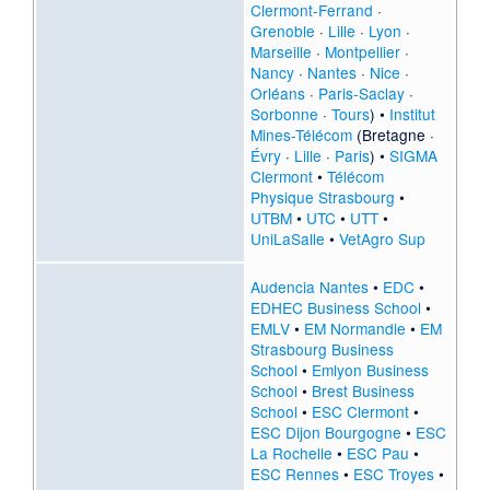
Clermont-Ferrand
·
Grenoble
·
Lille
·
Lyon
·
Marseille
·
Montpellier
·
Nancy
·
Nantes
·
Nice
·
Orléans
·
Paris-Saclay
·
Sorbonne
·
Tours
) •
Institut
Mines-Télécom
(
Bretagne
·
Évry
·
Lille
·
Paris
) •
SIGMA
Clermont
•
Télécom
Physique Strasbourg
•
UTBM
•
UTC
•
UTT
•
UniLaSalle
•
VetAgro Sup
Audencia Nantes
•
EDC
•
EDHEC Business School
•
EMLV
•
EM Normandie
•
EM
Strasbourg Business
School
•
Emlyon Business
School
•
Brest Business
School
•
ESC Clermont
•
ESC Dijon Bourgogne
•
ESC
La Rochelle
•
ESC Pau
•
ESC Rennes
•
ESC Troyes
•