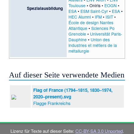
Toulouse
•
Oniris
•
EOGN
•
Spezialausbildung
ESA
•
ESM Saint-Cyr
•
ESA
•
HEC Alumni
•
IFM
•
ISIT
•
École de design Nantes
Atlantique
•
Sciences Po
Grenoble
•
Universität Paris-
Dauphine
•
Union des
industries et métiers de la
métallurgie
Auf dieser Seite verwendete Medien
Flag of France (1794–1815, 1830–1974,
2020–present).svg
Flagge Frankreichs
Lizenz für Texte auf dieser Seite:
CC-BY-SA 3.0 Unported
.