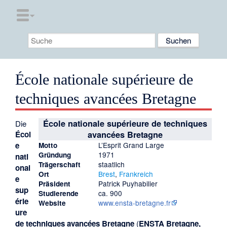
École nationale supérieure de
techniques avancées Bretagne
École nationale supérieure de techniques
Die
Écol
avancées Bretagne
e
L’Esprit Grand Large
Motto
1971
Gründung
nati
staatlich
Trägerschaft
onal
Brest
,
Frankreich
Ort
e
Patrick Puyhabilier
Präsident
sup
ca. 900
Studierende
érie
www.ensta-bretagne.fr
Website
ure
de techniques avancées Bretagne
(
ENSTA Bretagne,