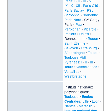
Paris
:
I
·
II
·
III
·
VIII
·
IX
·
X
·
XII
·
Paris Cité
·
Paris-Saclay
·
PSL
·
Sorbonne
·
Sorbonne
Paris-Nord
·
CY Cergy
Paris
•
Pau
•
Perpignan
•
Picardie
•
Poitiers
•
Reims
•
Rennes:
I
·
II
•
Rouen
•
Saint-Étienne
•
Savoyen
•
Straßburg
•
Südbretagne
•
Toulon
•
Toulouse Midi-
Pyrénées
:
I
·
II
·
III
•
Tours
•
Valenciennes
•
Versailles
•
Westbretagne
Instituts nationaux
polytechniques:
Toulouse
•
Écoles
Lille
•
Lyon
•
Centrales
:
Nantes
•
Marseille
•
Institut national des