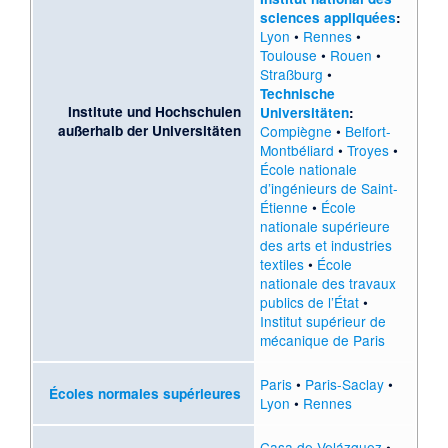
sciences appliquées
:
Lyon
•
Rennes
•
Toulouse
•
Rouen
•
Straßburg
•
Technische
Institute und Hochschulen
Universitäten
:
außerhalb der Universitäten
Compiègne
•
Belfort-
Montbéliard
•
Troyes
•
École nationale
d’ingénieurs de Saint-
Étienne
•
École
nationale supérieure
des arts et industries
textiles
•
École
nationale des travaux
publics de l’État
•
Institut supérieur de
mécanique de Paris
Paris
•
Paris-Saclay
•
Écoles normales supérieures
Lyon
•
Rennes
Casa de Velázquez
•