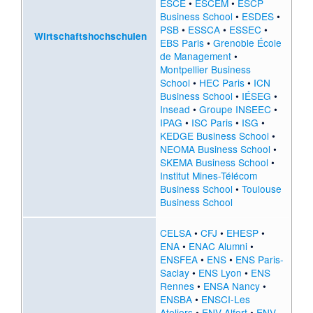
ESCE
•
ESCEM
•
ESCP
Business School
•
ESDES
•
PSB
•
ESSCA
•
ESSEC
•
Wirtschaftshochschulen
EBS Paris
•
Grenoble École
de Management
•
Montpellier Business
School
•
HEC Paris
•
ICN
Business School
•
IÉSEG
•
Insead
•
Groupe INSEEC
•
IPAG
•
ISC Paris
•
ISG
•
KEDGE Business School
•
NEOMA Business School
•
SKEMA Business School
•
Institut Mines-Télécom
Business School
•
Toulouse
Business School
CELSA
•
CFJ
•
EHESP
•
ENA
•
ENAC Alumni
•
ENSFEA
•
ENS
•
ENS Paris-
Saclay
•
ENS Lyon
•
ENS
Rennes
•
ENSA Nancy
•
ENSBA
•
ENSCI-Les
Ateliers
•
ENV Alfort
•
ENV