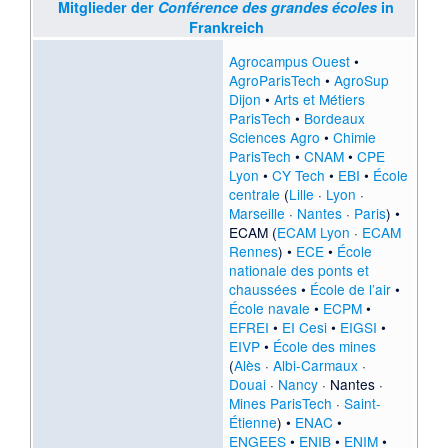
Mitglieder der
Conférence des grandes écoles
in
Frankreich
Agrocampus Ouest
•
AgroParisTech
•
AgroSup
Dijon
•
Arts et Métiers
ParisTech
•
Bordeaux
Sciences Agro
•
Chimie
ParisTech
•
CNAM
•
CPE
Lyon
•
CY Tech
•
EBI
•
École
centrale
(
Lille
·
Lyon
·
Marseille
·
Nantes
·
Paris
) •
ECAM (
ECAM Lyon
·
ECAM
Rennes
) •
ECE
•
École
nationale des ponts et
chaussées
•
École de l’air
•
École navale
•
ECPM
•
EFREI
•
EI Cesi
•
EIGSI
•
EIVP
•
École des mines
(
Alès
·
Albi-Carmaux
·
Douai
·
Nancy
·
Nantes
·
Mines ParisTech
·
Saint-
Étienne
) •
ENAC
•
ENGEES
•
ENIB
•
ENIM
•