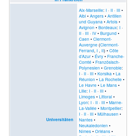
Aix-Marseille
:
I
·
II
·
III
•
Albi
•
Angers
•
Antillen
und Guyana
•
Artois
•
Avignon
•
Bordeaux
:
I
·
II
·
III
·
IV
•
Burgund
•
Caen
•
Clermont-
Auvergne
(
Clermont-
Ferrand
,
I
,
II
) •
Côte
d’Azur
•
Évry
•
Franche-
Comté
•
Französisch-
Polynesien
•
Grenoble
:
I
·
II
·
III
•
Korsika
•
La
Réunion
•
La Rochelle
•
Le Havre
•
Le Mans
•
Lille
:
I
·
II
·
III
•
Limoges
•
Littoral
•
Lyon
:
I
·
II
·
III
•
Marne-
La-Vallée
•
Montpellier
:
I
·
II
·
III
•
Mülhausen
•
Universitäten
Nantes
•
Neukaledonien
•
Nîmes
•
Orléans
•