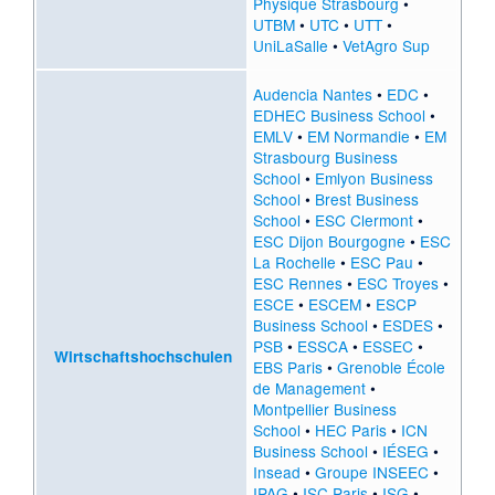
Physique Strasbourg
•
UTBM
•
UTC
•
UTT
•
UniLaSalle
•
VetAgro Sup
Audencia Nantes
•
EDC
•
EDHEC Business School
•
EMLV
•
EM Normandie
•
EM
Strasbourg Business
School
•
Emlyon Business
School
•
Brest Business
School
•
ESC Clermont
•
ESC Dijon Bourgogne
•
ESC
La Rochelle
•
ESC Pau
•
ESC Rennes
•
ESC Troyes
•
ESCE
•
ESCEM
•
ESCP
Business School
•
ESDES
•
PSB
•
ESSCA
•
ESSEC
•
Wirtschaftshochschulen
EBS Paris
•
Grenoble École
de Management
•
Montpellier Business
School
•
HEC Paris
•
ICN
Business School
•
IÉSEG
•
Insead
•
Groupe INSEEC
•
IPAG
•
ISC Paris
•
ISG
•