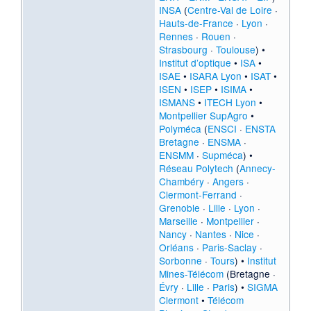
INSA
(
Centre-Val de Loire
·
Hauts-de-France
·
Lyon
·
Rennes
·
Rouen
·
Strasbourg
·
Toulouse
) •
Institut d’optique
•
ISA
•
ISAE
•
ISARA Lyon
•
ISAT
•
ISEN
•
ISEP
•
ISIMA
•
ISMANS
•
ITECH Lyon
•
Montpellier SupAgro
•
Polyméca
(
ENSCI
·
ENSTA
Bretagne
·
ENSMA
·
ENSMM
·
Supméca
) •
Réseau Polytech
(
Annecy-
Chambéry
·
Angers
·
Clermont-Ferrand
·
Grenoble
·
Lille
·
Lyon
·
Marseille
·
Montpellier
·
Nancy
·
Nantes
·
Nice
·
Orléans
·
Paris-Saclay
·
Sorbonne
·
Tours
) •
Institut
Mines-Télécom
(
Bretagne
·
Évry
·
Lille
·
Paris
) •
SIGMA
Clermont
•
Télécom