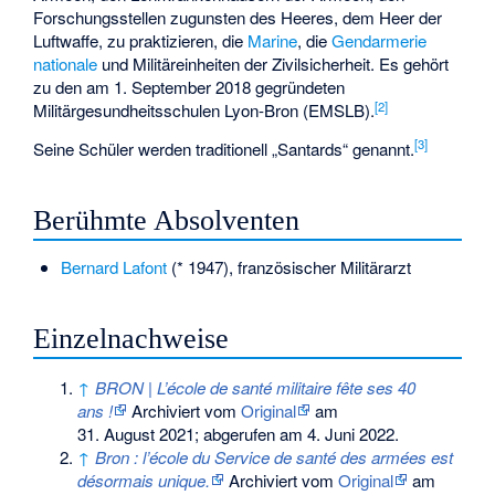
Forschungsstellen zugunsten des Heeres, dem Heer der
Luftwaffe, zu praktizieren, die
Marine
, die
Gendarmerie
nationale
und Militäreinheiten der Zivilsicherheit. Es gehört
zu den am 1. September 2018 gegründeten
[2]
Militärgesundheitsschulen Lyon-Bron (EMSLB).
[3]
Seine Schüler werden traditionell „Santards“ genannt.
Berühmte Absolventen
Bernard Lafont
(* 1947), französischer Militärarzt
Einzelnachweise
↑
BRON | L’école de santé militaire fête ses 40
ans !
Archiviert vom
Original
am
31. August 2021
;
abgerufen am 4. Juni 2022
.
↑
Bron : l’école du Service de santé des armées est
désormais unique.
Archiviert vom
Original
am