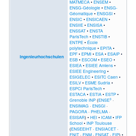
MATMECA
•
ENSEM
•
ENSG-Géologie
•
ENSG-
Géomatique
•
ENSGSI
•
ENSIC
•
ENSICAEN
•
ENSIIE
•
ENSISA
•
ENSSAT
•
ENSTA
ParisTech
•
ENSTIB
•
ENTPE
•
École
polytechnique
•
EPITA
•
EPF
•
EPMI
•
ESA
•
ESAIP
•
Ingenieurhochschulen
ESB
•
ESCOM
•
ESEO
•
ESIEA
•
ESIEE Amiens
•
ESIEE Engineering
•
ESIGELEC
•
ESITC Caen
•
ESILV
•
ESME Sudria
•
ESPCI ParisTech
•
ESTACA
•
ESTIA
•
ESTP
•
3
Grenoble INP
(
ENSE
·
ENSIMAG
·
ENSGI
·
PAGORA
·
PHELMA
·
ESISAR
) •
HEI
•
ICAM
•
IFP
School
•
INP Toulouse
(
ENSEEIHT
·
ENSIACET
·
ENIT
·
ENM
·
ENSAT
·
EIP
) •