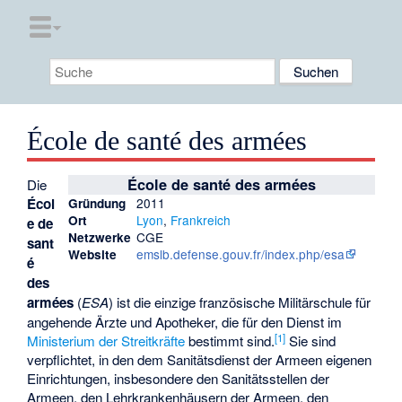
École de santé des armées
École de santé des armées
Die
Écol
2011
Gründung
Lyon
,
Frankreich
Ort
e de
CGE
Netzwerke
sant
emslb.defense.gouv.fr/index.php/esa
Website
é
des
armées
(
ESA
) ist die einzige französische Militärschule für
angehende Ärzte und Apotheker, die für den Dienst im
[1]
Ministerium der Streitkräfte
bestimmt sind.
Sie sind
verpflichtet, in den dem Sanitätsdienst der Armeen eigenen
Einrichtungen, insbesondere den Sanitätsstellen der
Armeen, den Lehrkrankenhäusern der Armeen, den