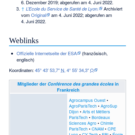
6. Dezember 2019
;
abgerufen am 4. Juni 2022
.
↑
L’Ecole du Service de Santé de Lyon.
Archiviert
vom
Original
am
4. Juni 2022
;
abgerufen am
4. Juni 2022
.
Weblinks
Offizielle Internetseite der ESA
(französisch,
englisch)
Koordinaten:
45° 43′ 53,7″
N
,
4° 55′ 34,3″
O
Mitglieder der
Conférence des grandes écoles
in
Frankreich
Agrocampus Ouest
•
AgroParisTech
•
AgroSup
Dijon
•
Arts et Métiers
ParisTech
•
Bordeaux
Sciences Agro
•
Chimie
ParisTech
•
CNAM
•
CPE
Lyon
•
CY Tech
•
EBI
•
École