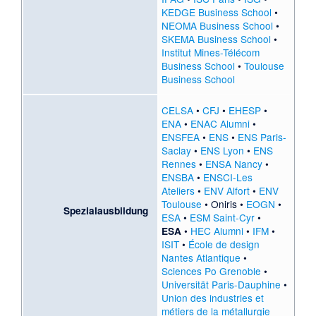
KEDGE Business School
•
NEOMA Business School
•
SKEMA Business School
•
Institut Mines-Télécom
Business School
•
Toulouse
Business School
CELSA
•
CFJ
•
EHESP
•
ENA
•
ENAC Alumni
•
ENSFEA
•
ENS
•
ENS Paris-
Saclay
•
ENS Lyon
•
ENS
Rennes
•
ENSA Nancy
•
ENSBA
•
ENSCI-Les
Ateliers
•
ENV Alfort
•
ENV
Toulouse
•
Oniris
•
EOGN
•
Spezialausbildung
ESA
•
ESM Saint-Cyr
•
•
HEC Alumni
•
IFM
•
ESA
ISIT
•
École de design
Nantes Atlantique
•
Sciences Po Grenoble
•
Universität Paris-Dauphine
•
Union des industries et
métiers de la métallurgie