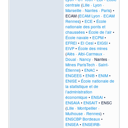
centrale
(
Lille
·
Lyon
·
Marseille
·
Nantes
·
Paris
) •
ECAM (
ECAM Lyon
·
ECAM
Rennes
) •
ECE
•
École
nationale des ponts et
chaussées
•
École de l’air
•
École navale
•
ECPM
•
EFREI
•
EI Cesi
•
EIGSI
•
EIVP
•
École des mines
(
Alès
·
Albi-Carmaux
·
Douai
·
Nancy
·
Nantes
·
Mines ParisTech
·
Saint-
Étienne
) •
ENAC
•
ENGEES
•
ENIB
•
ENIM
•
ENISE
•
École nationale de
la statistique et de
l’administration
économique
•
ENSAI
•
ENSAIA
•
ENSAIT
• ENSC
(
Lille
·
Montpellier
·
Mulhouse
·
Rennes
) •
ENSCBP Bordeaux
•
ENSEA
•
ENSEIRB-